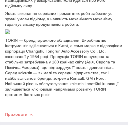
найнадійніших у використанні, коли йдеться про його
підйомну силу.
Якість виконання сервісних і ремонтних робіт забезпечує
зручні умови підйому, а наявність механічного механізму
гарантує високу продуктивність роботи.
TORIN — бренд гаражного обладнання. Виробництво
інструментів здійснюється в Китаї, а сама марка є підрозділом
корпорації Changshu Tongrun Auto Accessory Co., Ltd,
заснованої у 1954 році. Продукція TORIN популярна та
стабільно затребувана у 180 країнах світу (Азія, Європа та
Північна Америка), що підтверджує її якість і довговічність.
Серед клієнтів — як малі та середні підприємства, так і
найбільші світові бренди, зокрема Renault, GM і Ford.
Найвищий рівень обслуговування клієнтів і постійні інновації
залишаються ключовими напрямами розвитку TORIN
протягом багатьох років.
Приховати