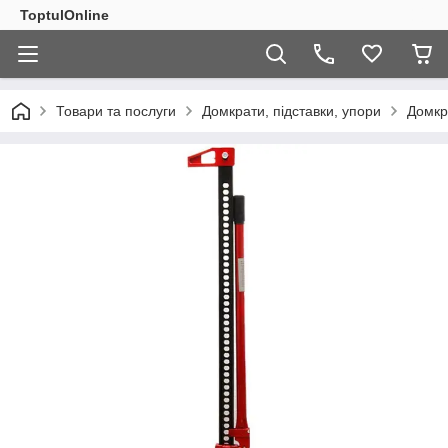
ToptulOnline
Товари та послуги
Домкрати, підставки, упори
Домкр