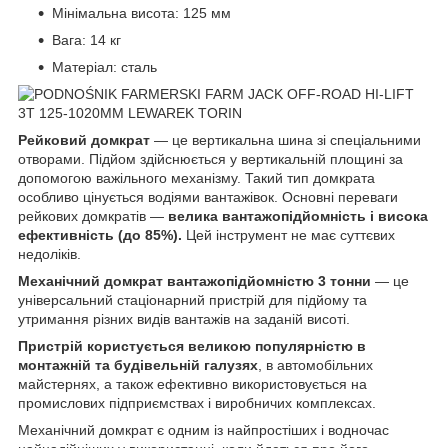
Мінімальна висота: 125 мм
Вага: 14 кг
Матеріал: сталь
Рейковий домкрат
— це вертикальна шина зі спеціальними
отворами. Підйом здійснюється у вертикальній площині за
допомогою важільного механізму. Такий тип домкрата
особливо цінується водіями вантажівок. Основні переваги
рейкових домкратів —
велика вантажопідйомність і висока
ефективність (до 85%).
Цей інструмент не має суттєвих
недоліків.
Механічний домкрат вантажопідйомністю 3 тонни
— це
універсальний стаціонарний пристрій для підйому та
утримання різних видів вантажів на заданій висоті.
Пристрій користується великою популярністю в
монтажній та будівельній галузях
, в автомобільних
майстернях, а також ефективно використовується на
промислових підприємствах і виробничих комплексах.
Механічний домкрат є одним із найпростіших і водночас