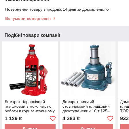
Повернення товару впродовж 14 днів за домовленістю
Всі умови повернення
Подібні товари компанії
Домкрат гідравлічний
Домкрат низький
Домк
пляшковий з можливістю
стовпчиковий пляшковий
пляш
роботи в горизонтальному
двоступеневий 10 т 125–
TOR
положенні 3т 188–363 мм
225 мм TORIN TH810002
1 129
4 383
933
₴
₴
TORIN TH90304C
Купити
Купити