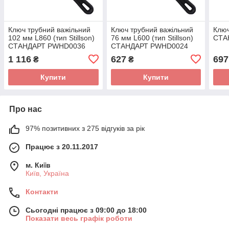
Ключ трубний важільний
Ключ трубний важільний
Ключ
102 мм L860 (тип Stillson)
76 мм L600 (тип Stillson)
СТА
СТАНДАРТ PWHD0036
СТАНДАРТ PWHD0024
1 116
627
697
₴
₴
Купити
Купити
Про нас
97% позитивних з 275 відгуків за рік
Працює з 20.11.2017
м. Київ
Київ, Україна
Контакти
Сьогодні працює з 09:00 до 18:00
Показати весь графік роботи