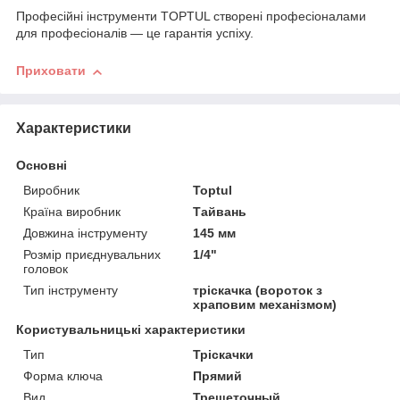
Професійні інструменти TOPTUL створені професіоналами
для професіоналів — це гарантія успіху.
Приховати
Характеристики
Основні
Виробник
Toptul
Країна виробник
Тайвань
Довжина інструменту
145 мм
Розмір приєднувальних
1/4"
головок
Тип інструменту
тріскачка (вороток з
храповим механізмом)
Користувальницькі характеристики
Тип
Тріскачки
Форма ключа
Прямий
Вид
Трещеточный