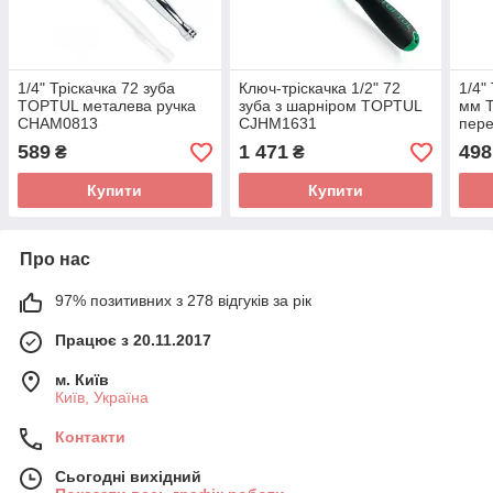
1/4" Тріскачка 72 зуба
Ключ-тріскачка 1/2" 72
1/4"
TOPTUL металева ручка
зуба з шарніром TOPTUL
мм T
CHAM0813
CJHM1631
пер
589
1 471
498
₴
₴
Купити
Купити
Про нас
97% позитивних з 278 відгуків за рік
Працює з 20.11.2017
м. Київ
Київ, Україна
Контакти
Сьогодні вихідний