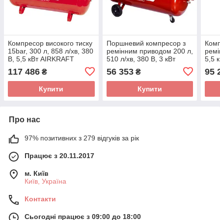
Компресор високого тиску
Поршневий компресор з
Комп
15bar, 300 л, 858 л/хв, 380
ремінним приводом 200 л,
ремі
В, 5,5 кВт AIRKRAFT
510 л/хв, 380 В, 3 кВт
5,5 
AK300-15BAR-858-380
AIRKRAFT AK200-510-380
800-
117 486
56 353
95 
₴
₴
Купити
Купити
Про нас
97% позитивних з 279 відгуків за рік
Працює з 20.11.2017
м. Київ
Київ, Україна
Контакти
Сьогодні працює з 09:00 до 18:00