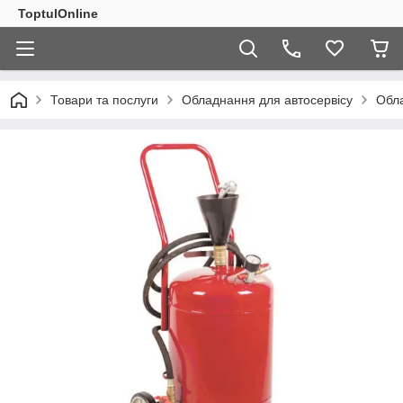
ToptulOnline
Товари та послуги
Обладнання для автосервісу
Обла