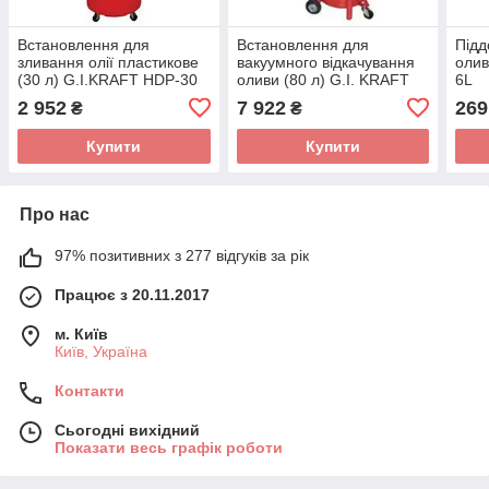
Встановлення для
Встановлення для
Підд
зливання олії пластикове
вакуумного відкачування
олив
(30 л) G.I.KRAFT HDP-30
оливи (80 л) G.I. KRAFT
6L
B80VS
2 952
7 922
269
₴
₴
Купити
Купити
Про нас
97% позитивних з 277 відгуків за рік
Працює з 20.11.2017
м. Київ
Київ, Україна
Контакти
Сьогодні вихідний
Показати весь графік роботи