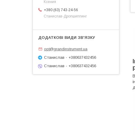
Ксения
+380 (63) 743-24-56
Станислав-Дропшиппинг
opt@grandinstrument.ua
Станислав - +380637432456
Станислав - +380637432456
В
і
д