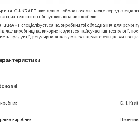
Бренд G.I.KRAFT
вже давно займає почесне місце серед спеціалі
танціях технічного обслуговування автомобілів.
G.I.KRAFT
спеціалізується на виробництві обладнання для ремонту а
ід час виробництва використовуються найсучасніші технології, по
кість продукції, регулярно аналізуються відгуки фахівців, які пра
арактеристики
Основні
иробник
G. I. Kraft
раїна виробник
Німеччин