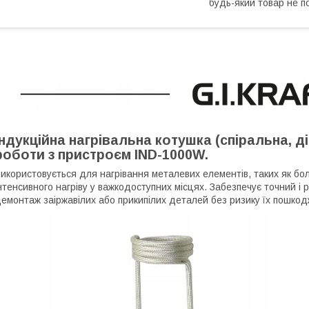
будь-який товар не п
Індукційна нагрівальна котушка (спіральна, д
роботи з пристроєм IND-1000W.
икористовується для нагрівання металевих елементів, таких як болт
нтенсивного нагріву у важкодоступних місцях. Забезпечує точний і 
емонтаж заіржавілих або прикипілих деталей без ризику їх пошко