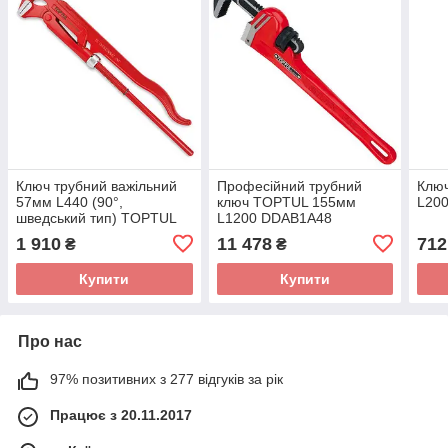
Ключ трубний важільний
Професійний трубний
Клю
57мм L440 (90°,
ключ TOPTUL 155мм
L20
шведський тип) TOPTUL
L1200 DDAB1A48
DDAF1A48
1 910
11 478
712
₴
₴
Купити
Купити
Про нас
97% позитивних з 277 відгуків за рік
Працює з 20.11.2017