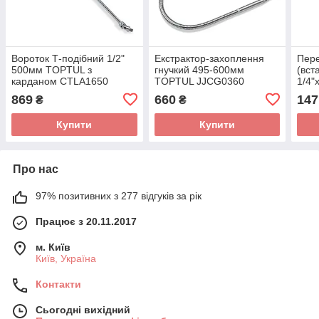
Вороток Т-подібний 1/2"
Екстрактор-захоплення
Пере
500мм TOPTUL з
гнучкий 495-600мм
(вст
карданом CTLA1650
TOPTUL JJCG0360
1/4"
869
660
147
₴
₴
Купити
Купити
Про нас
97% позитивних з 277 відгуків за рік
Працює з 20.11.2017
м. Київ
Київ, Україна
Контакти
Сьогодні вихідний