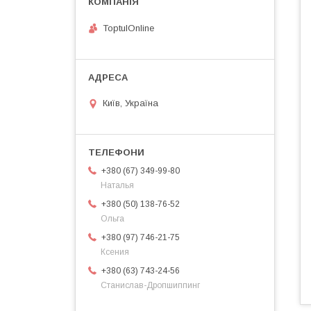
ToptulOnline
Київ, Україна
+380 (67) 349-99-80
Наталья
+380 (50) 138-76-52
Ольга
+380 (97) 746-21-75
Ксения
+380 (63) 743-24-56
Станислав-Дропшиппинг