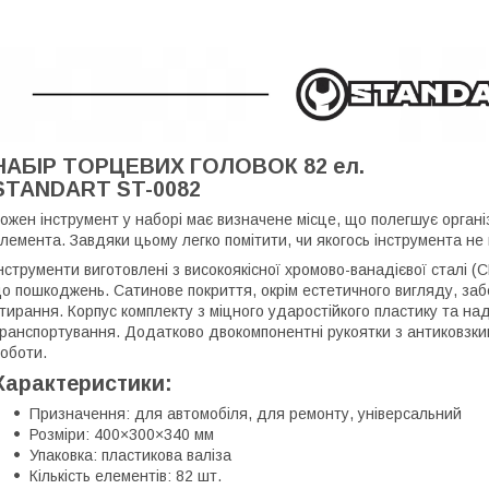
НАБІР ТОРЦЕВИХ ГОЛОВОК 82 ел.
STANDART ST-0082
ожен інструмент у наборі має визначене місце, що полегшує орган
лемента. Завдяки цьому легко помітити, чи якогось інструмента не 
нструменти виготовлені з високоякісної хромово-ванадієвої сталі (CR
о пошкоджень. Сатинове покриття, окрім естетичного вигляду, забе
тирання. Корпус комплекту з міцного ударостійкого пластику та на
ранспортування. Додатково двокомпонентні рукоятки з антиковзки
оботи.
Характеристики:
Призначення: для автомобіля, для ремонту, універсальний
Розміри: 400×300×340 мм
Упаковка: пластикова валіза
Кількість елементів: 82 шт.