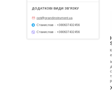
opt@grandinstrument.ua
Станислав - +380637432456
Станислав - +380637432456
К
е
І
д
с
т
р