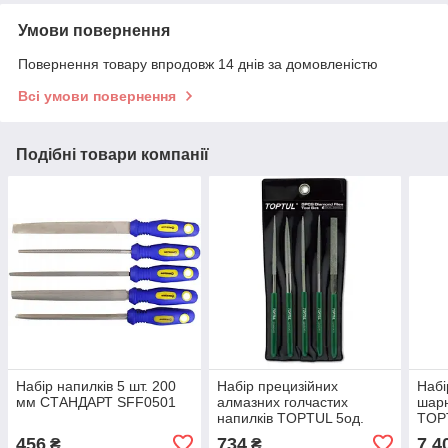
Умови повернення
Повернення товару впродовж 14 днів за домовленістю
Всі умови повернення
Подібні товари компанії
Набір напилків 5 шт. 200
Набір прецизійних
Набі
мм СТАНДАРТ SFF0501
алмазних голчастих
шарн
напилків TOPTUL 5од.
TOPT
GNBA0501
чох
456
734
7 4
₴
₴