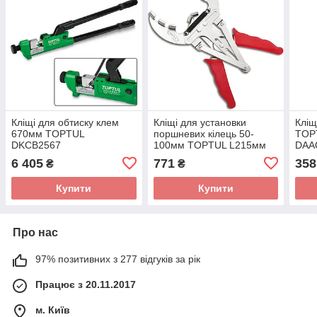
Кліщі для обтиску клем
Кліщі для установки
Кліщ
670мм TOPTUL
поршневих кілець 50-
TOP
DKCB2567
100мм TOPTUL L215мм
DAA
JABA0510
6 405
771
358
₴
₴
Купити
Купити
Про нас
97% позитивних з 277 відгуків за рік
Працює з 20.11.2017
м. Київ