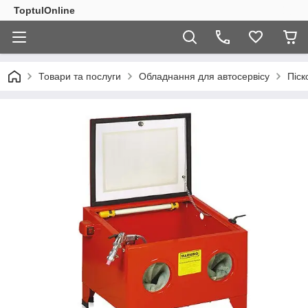
ToptulOnline
Товари та послуги
Обладнання для автосервісу
Піск