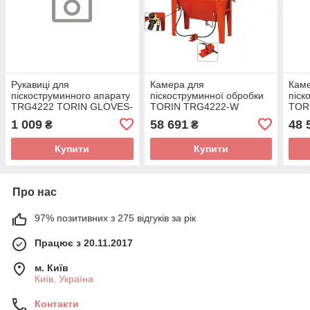
Рукавиці для
Камера для
Кам
піскоструминного апарату
піскоструминної обробки
піск
TRG4222 TORIN GLOVES-
TORIN TRG4222-W
TOR
TRG4222
1 009
58 691
48 
₴
₴
Купити
Купити
Про нас
97% позитивних з 275 відгуків за рік
Працює з 20.11.2017
м. Київ
Київ, Україна
Контакти