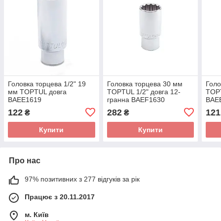
Головка торцева 1/2" 19
Головка торцева 30 мм
Голо
мм TOPTUL довга
TOPTUL 1/2" довга 12-
TOPT
BAEE1619
гранна BAEF1630
BAE
122
282
121
₴
₴
Купити
Купити
Про нас
97% позитивних з 277 відгуків за рік
Працює з 20.11.2017
м. Київ