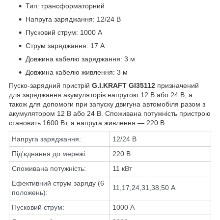
Тип: трансформаторний
Напруга заряджання: 12/24 В
Пусковий струм: 1000 А
Струм заряджання: 17 А
Довжина кабелю заряджання: 3 м
Довжина кабелю живлення: 3 м
Пуско-зарядний пристрій
G.I.KRAFT GI35112
призначений
для заряджання акумуляторів напругою 12 В або 24 В, а
також для допомоги при запуску двигуна автомобіля разом з
акумулятором 12 В або 24 В. Споживана потужність пристрою
становить 1600 Вт, а напруга живлення — 220 В.
Напруга заряджання:
12/24 В
Під'єднання до мережі:
220 В
Споживана потужність:
11 кВт
Ефективний струм заряду (6
11,17,24,31,38,50 А
положень):
Пусковий струм:
1000 А