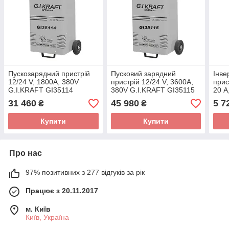
Пускозарядний пристрій
Пусковий зарядний
Інве
12/24 V, 1800A, 380V
пристрій 12/24 V, 3600A,
прис
G.I.KRAFT GI35114
380V G.I.KRAFT GI35115
20 
IPS-
31 460
45 980
5 7
₴
₴
Купити
Купити
Про нас
97% позитивних з 277 відгуків за рік
Працює з 20.11.2017
м. Київ
Київ, Україна