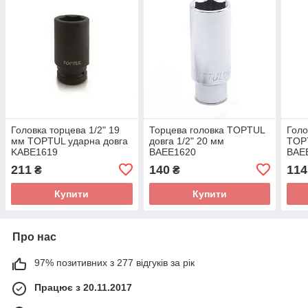
Головка торцева 1/2" 19
Торцева головка TOPTUL
Голо
мм TOPTUL ударна довга
довга 1/2" 20 мм
TOPT
KABE1619
BAEE1620
BAE
211
140
114
₴
₴
Купити
Купити
Про нас
97% позитивних з 277 відгуків за рік
Працює з 20.11.2017