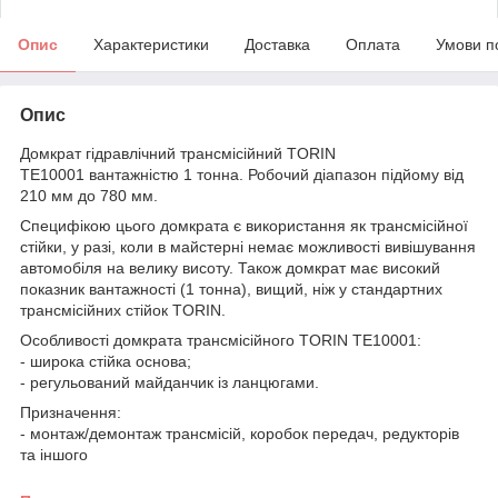
Опис
Характеристики
Доставка
Оплата
Умови п
Опис
Домкрат гідравлічний трансмісійний TORIN
TE10001 вантажністю 1 тонна. Робочий діапазон підйому від
210 мм до 780 мм.
Специфікою цього домкрата є використання як трансмісійної
стійки, у разі, коли в майстерні немає можливості вивішування
автомобіля на велику висоту. Також домкрат має високий
показник вантажності (1 тонна), вищий, ніж у стандартних
трансмісійних стійок TORIN.
Особливості домкрата трансмісійного TORIN TE10001:
- широка стійка основа;
- регульований майданчик із ланцюгами.
Призначення:
- монтаж/демонтаж трансмісій, коробок передач, редукторів
та іншого