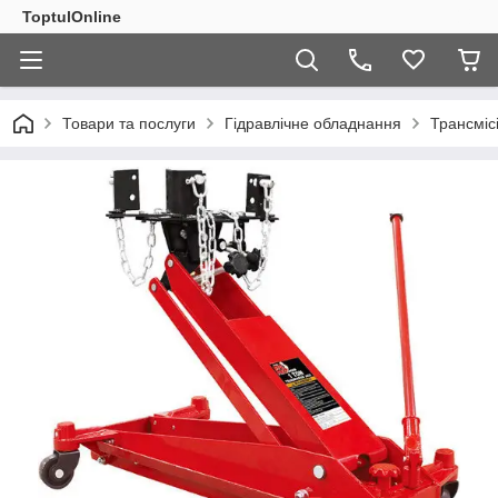
ToptulOnline
Товари та послуги
Гідравлічне обладнання
Трансмісі