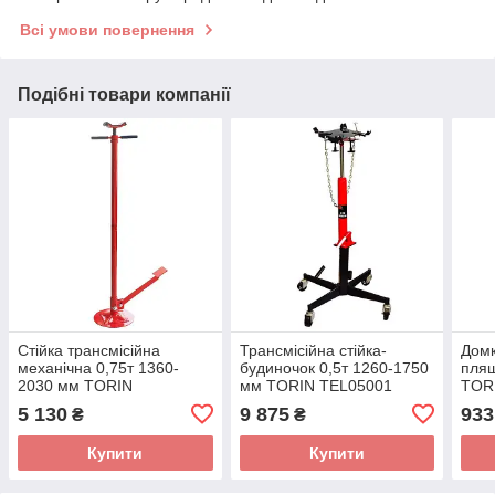
Всі умови повернення
Подібні товари компанії
Стійка трансмісійна
Трансмісійна стійка-
Домк
механічна 0,75т 1360-
будиночок 0,5т 1260-1750
пляш
2030 мм TORIN
мм TORIN TEL05001
TOR
TRF40753A
5 130
9 875
933
₴
₴
Купити
Купити