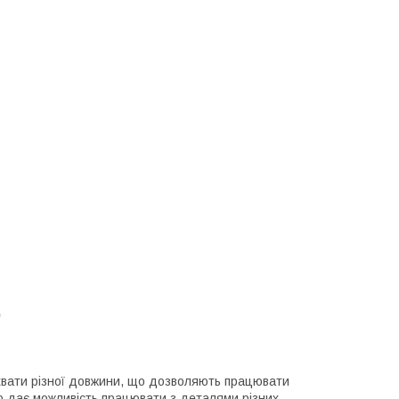
хвати різної довжини, що дозволяють працювати
що дає можливість працювати з деталями різних