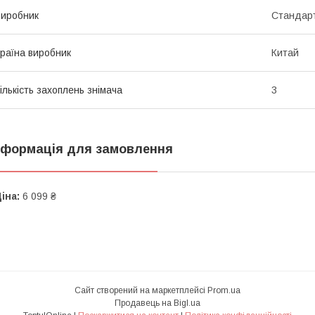
иробник
Стандар
раїна виробник
Китай
ількість захоплень знімача
3
нформація для замовлення
іна:
6 099 ₴
Сайт створений на маркетплейсі
Prom.ua
Продавець на Bigl.ua