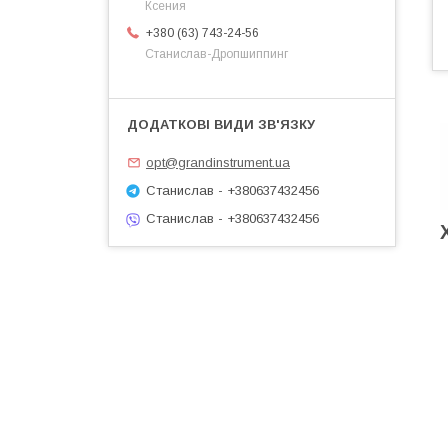
Ксения
+380 (63) 743-24-56
Станислав-Дропшиппинг
opt@grandinstrument.ua
Станислав - +380637432456
Станислав - +380637432456