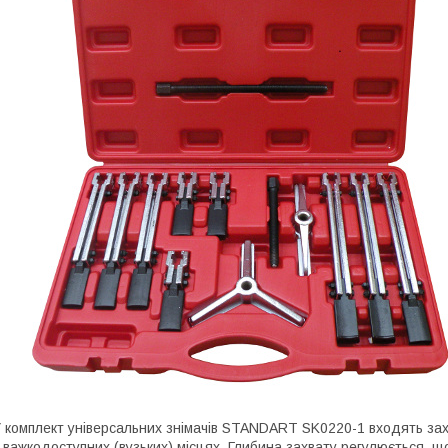
 комплект універсальних знімачів STANDART SK0220-1 входять за
 важкодоступних (вузьких) місцях. Глибина захвату регулюється, 