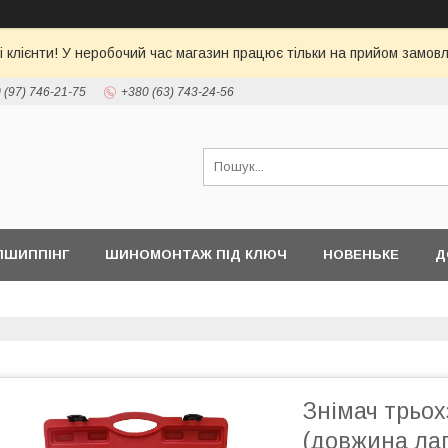
 клієнти! У неробочий час магазин працює тільки на прийом замовл
 (97) 746-21-75
+380 (63) 743-24-56
ПШИППІНГ
ШИНОМОНТАЖ ПІД КЛЮЧ
НОВЕНЬКЕ
Д
Знімач трьо
(довжина лап