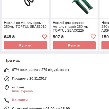
Ножиці по металу прямі
Ножиці для різання
Ножи
250мм TOPTUL SBAE1010
металу (праві) 250 мм
250
TOPTUL SBAC0225
ASS
645
507
150
₴
₴
Купити
Купити
Про нас
97% позитивних з 279 відгуків за рік
Працює з 20.11.2017
м. Київ
Київ, Україна
Контакти
Сьогодні працює з 09:00 до 18:00