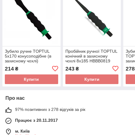
Зубило ручне TOPTUL
Пробійник ручної TOPTUL
Зуби
5x170 конусоподібне (в
конічний в захисному
TOPT
захисному чохлі)
чохлі 8x185 HBBB0819
захи
HCBC0517
HCB
214
243
278
₴
₴
Купити
Купити
Про нас
97% позитивних з 278 відгуків за рік
Працює з 20.11.2017
м. Київ