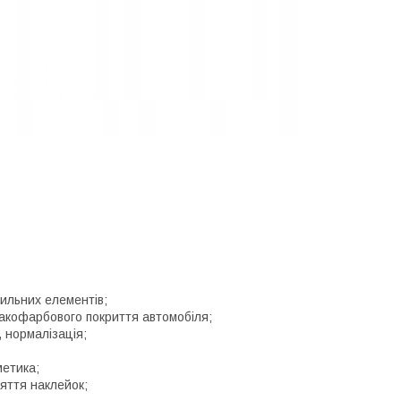
пильних елементів;
акофарбового покриття автомобіля;
 нормалізація;
метика;
яття наклейок;