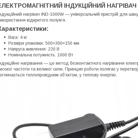
ЕЛЕКТРОМАГНІТНИЙ ІНДУКЦІЙНИЙ НАГРІВАЧ 
ндукційний нагрівач IND-1000W — універсальний пристрій для швид
икористання відкритого полум’я.
Характеристики:
Вага: 4 кг
Розміри упаковки: 500×300×150 мм
Напруга живлення: 220 В
Номінальна потужність: 1000 Вт
ндукційне нагрівання — це метод безконтактного нагрівання елект
исокої частоти та великої сили. Принцип роботи полягає у перетвор
оглинається теплопровідним об’єктом, у теплову енергію.