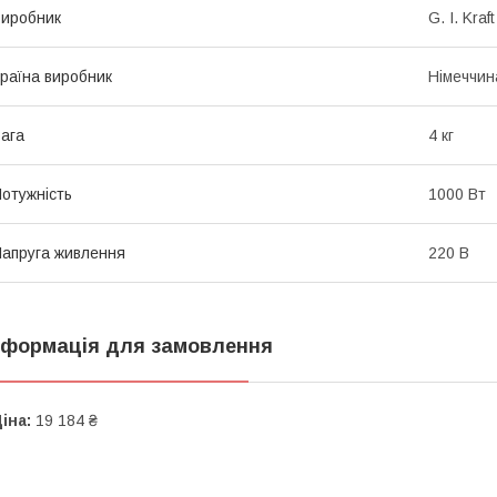
иробник
G. I. Kraft
раїна виробник
Німеччин
ага
4 кг
отужність
1000 Вт
апруга живлення
220 В
нформація для замовлення
іна:
19 184 ₴