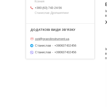
Ксения
+380 (63) 743-24-56
І
Станислав-Дропшиппинг
в
opt@grandinstrument.ua
Станислав - +380637432456
І
Станислав - +380637432456
в
п