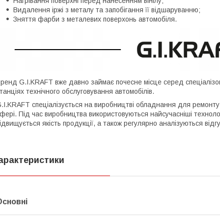
Нагрівання поверхні перед нанесенням вінілу;
Видалення іржі з металу та запобігання її відшаруванню;
Зняття фарби з металевих поверхонь автомобіля.
ренд G.I.KRAFT вже давно займає почесне місце серед спеціалізо
танціях технічного обслуговування автомобілів.
.I.KRAFT спеціалізується на виробництві обладнання для ремонту а
фері. Під час виробництва використовуються найсучасніші техноло
ідвищується якість продукції, а також регулярно аналізуються від
арактеристики
Основні