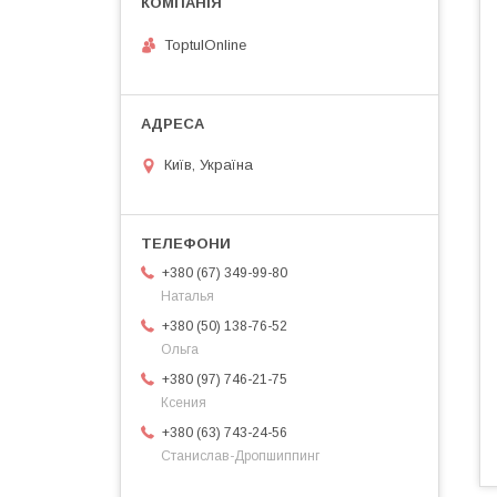
ToptulOnline
Київ, Україна
+380 (67) 349-99-80
Наталья
+380 (50) 138-76-52
Ольга
+380 (97) 746-21-75
Ксения
+380 (63) 743-24-56
Станислав-Дропшиппинг