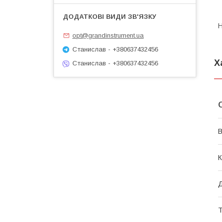
Н
opt@grandinstrument.ua
Станислав - +380637432456
Х
Станислав - +380637432456
В
К
Д
Т