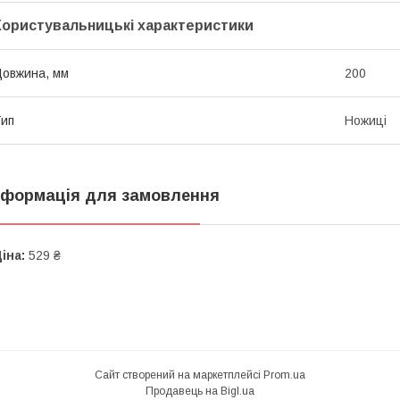
Користувальницькі характеристики
овжина, мм
200
ип
Ножиці
нформація для замовлення
іна:
529 ₴
Сайт створений на маркетплейсі
Prom.ua
Продавець на Bigl.ua