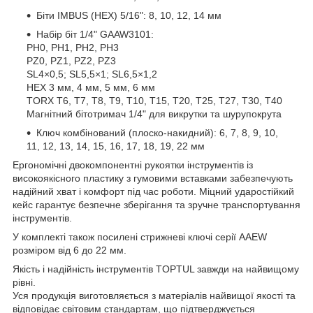
Біти IMBUS (HEX) 5/16": 8, 10, 12, 14 мм
Набір біт 1/4" GAAW3101:
PH0, PH1, PH2, PH3
PZ0, PZ1, PZ2, PZ3
SL4×0,5; SL5,5×1; SL6,5×1,2
HEX 3 мм, 4 мм, 5 мм, 6 мм
TORX T6, T7, T8, T9, T10, T15, T20, T25, T27, T30, T40
Магнітний бітотримач 1/4" для викрутки та шурупокрута
Ключ комбінований (плоско-накидний): 6, 7, 8, 9, 10,
11, 12, 13, 14, 15, 16, 17, 18, 19, 22 мм
Ергономічні двокомпонентні рукоятки інструментів із
високоякісного пластику з гумовими вставками забезпечують
надійний хват і комфорт під час роботи. Міцний ударостійкий
кейс гарантує безпечне зберігання та зручне транспортування
інструментів.
У комплекті також посилені стрижневі ключі серії AAEW
розміром від 6 до 22 мм.
Якість і надійність інструментів TOPTUL завжди на найвищому
рівні.
Уся продукція виготовляється з матеріалів найвищої якості та
відповідає світовим стандартам, що підтверджується