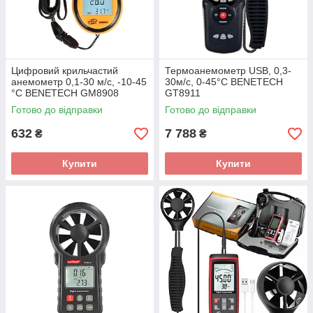
Цифровий крильчастий
Термоанемометр USB, 0,3-
анемометр 0,1-30 м/с, -10-45
30м/с, 0-45°C BENETECH
°C BENETECH GM8908
GT8911
Готово до відправки
Готово до відправки
632
7 788
₴
₴
Купити
Купити