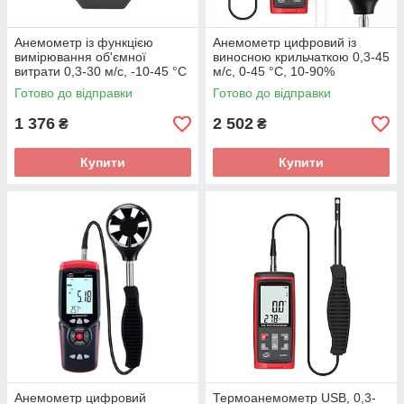
Анемометр із функцією
Анемометр цифровий із
вимірювання об'ємної
виносною крильчаткою 0,3-45
витрати 0,3-30 м/с, -10-45 °C
м/с, 0-45 °C, 10-90%
WINTACT WT87C
BENETECH GT8915
Готово до відправки
Готово до відправки
1 376
2 502
₴
₴
Купити
Купити
Анемометр цифровий
Термоанемометр USB, 0,3-