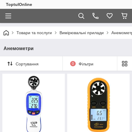
ToptulOnline
Товари та послуги
Вимірювальні прилади
Анемомет
Анемометри
Сортування
0
Фільтри