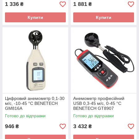
1 336
1 881
₴
₴
Купити
Купити
Цифровий анемометр 0,1-30
Анемометр професійний
м/с, -10-45 °C BENETECH
USB 0,3-45 м/с, 0-45 °C
GM816A
BENETECH GT8907
Готово до відправки
Готово до відправки
946
3 432
₴
₴