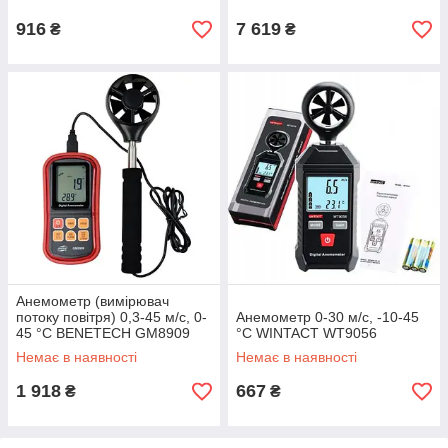
916
7 619
₴
₴
Анемометр (вимірювач
потоку повітря) 0,3-45 м/с, 0-
Анемометр 0-30 м/с, -10-45
45 °C BENETECH GM8909
°C WINTACT WT9056
Немає в наявності
Немає в наявності
1 918
667
₴
₴