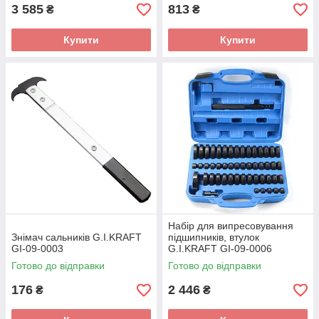
3 585
813
₴
₴
Купити
Купити
Набір для випресовування
Знімач сальників G.I.KRAFT
підшипників, втулок
GI-09-0003
G.I.KRAFT GI-09-0006
Готово до відправки
Готово до відправки
176
2 446
₴
₴