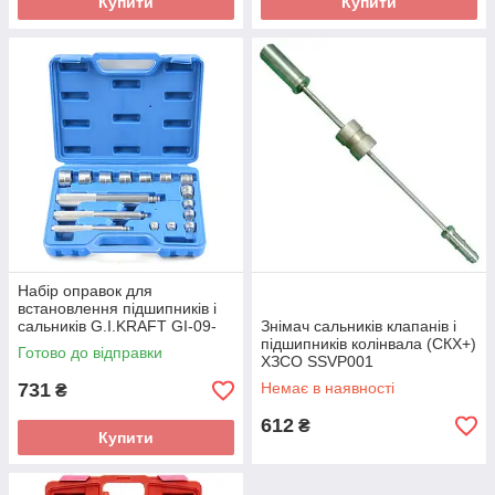
Купити
Купити
Набір оправок для
встановлення підшипників і
сальників G.I.KRAFT GI-09-
Знімач сальників клапанів і
0004
підшипників колінвала (СКХ+)
Готово до відправки
ХЗСО SSVP001
731
Немає в наявності
₴
612
₴
Купити