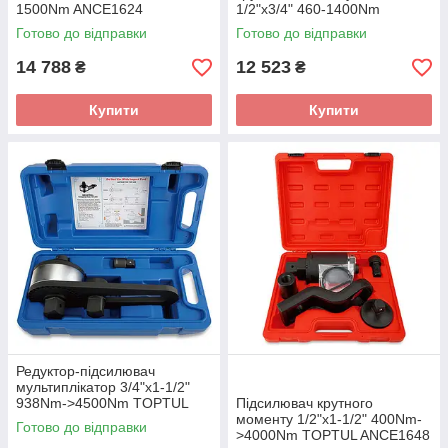
1500Nm ANCE1624
1/2"х3/4" 460-1400Nm
ANAE1624
Готово до відправки
Готово до відправки
14 788
12 523
₴
₴
Купити
Купити
Редуктор-підсилювач
мультиплікатор 3/4"х1-1/2"
938Nm->4500Nm TOPTUL
Підсилювач крутного
ANDE2448
моменту 1/2"х1-1/2" 400Nm-
Готово до відправки
>4000Nm TOPTUL ANCE1648