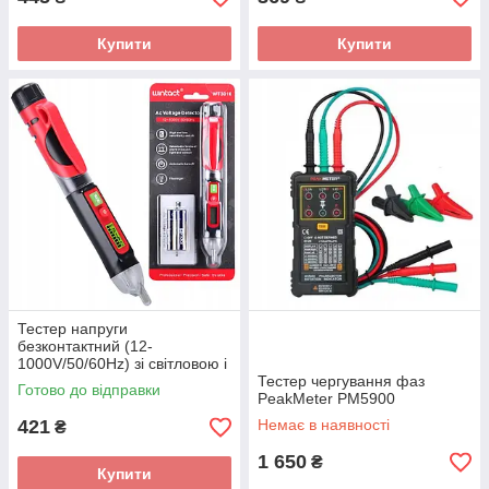
Купити
Купити
Тестер напруги
безконтактний (12-
1000V/50/60Hz) зі світловою і
звуковою індикацією
Тестер чергування фаз
Готово до відправки
WINTACT WT3010
PeakMeter PM5900
421
Немає в наявності
₴
1 650
₴
Купити