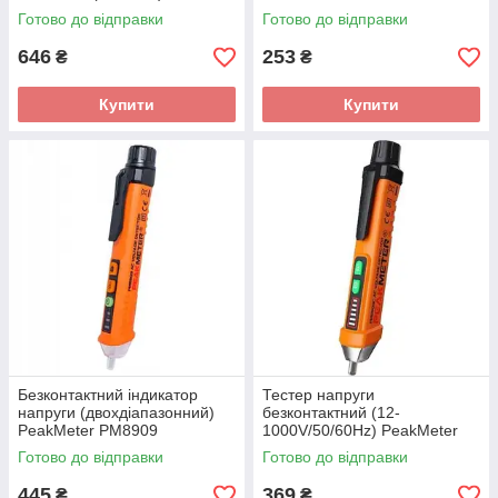
FAJC0816
Готово до відправки
Готово до відправки
646
253
₴
₴
Купити
Купити
Безконтактний індикатор
Тестер напруги
напруги (двохдіапазонний)
безконтактний (12-
PeakMeter PM8909
1000V/50/60Hz) PeakMeter
PM8908C
Готово до відправки
Готово до відправки
445
369
₴
₴