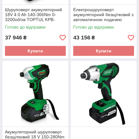
Шуруповерт акумуляторний
Eлeктpoшуpупoвepт
18V 4.0 Ah 140-366Nm 0-
aкумулятopний бeзщіткoвий з
3200об/хв TOPTUL KPB-
aвтoмaтичнoю пoдaчeю
0837E
TOPTUL KPS-3055E
Готово до відправки
Готово до відправки
37 946
43 156
₴
₴
Купити
Купити
Акумуляторний шуруповерт
безщітковий 18 V 150-280Nm