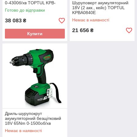
0-4300б/хв TOPTUL KPB-
Шуруповерт акумуляторний
226AE
18V (2 акк., кейс) TOPTUL
Готово до відправки
KPBA0840E
38 083
Немає в наявності
₴
21 656
₴
Купити
Дриль-шурупокрут
акумуляторний безщітковий
18V 65Nm 0-1500об/хв
TOPTUL KPH-1607E
Немає в наявності