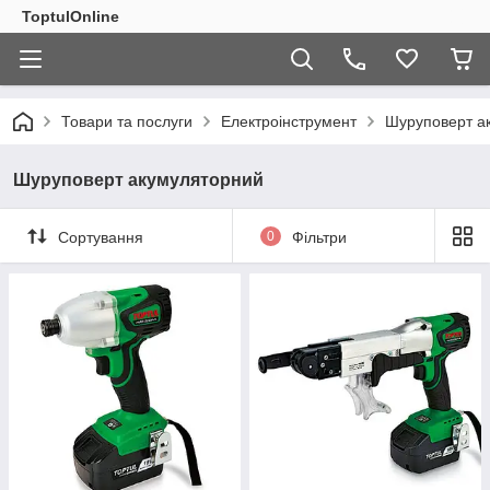
ToptulOnline
Товари та послуги
Електроінструмент
Шуруповерт а
Шуруповерт акумуляторний
Сортування
0
Фільтри