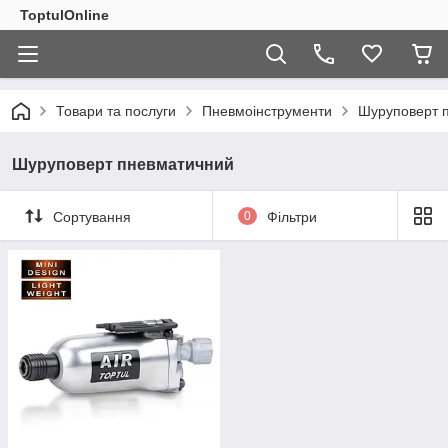
ToptulOnline
Товари та послуги
Пневмоінструменти
Шуруповерт 
Шуруповерт пневматичний
Сортування
0
Фільтри