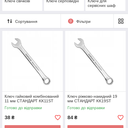
Ключі свічкові
Ключі серповидні
Kлючі для
cepвіcниx шaф
Сортування
0
Фільтри
Ключ гайковий комбінований
Ключ ріжково-накидний 19
11 мм СТАНДАРТ KK11ST
мм СТАНДАРТ KK19ST
Готово до відправки
Готово до відправки
38
84
₴
₴