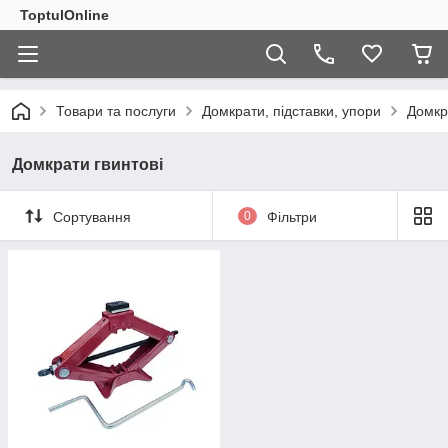
ToptulOnline
Товари та послуги
Домкрати, підставки, упори
Домкр
Домкрати гвинтові
Сортування
0
Фільтри