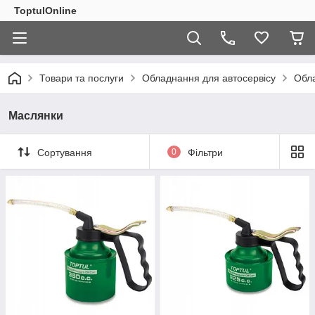
ToptulOnline
Товари та послуги
Обладнання для автосервісу
Обла
Маслянки
Сортування
0
Фільтри