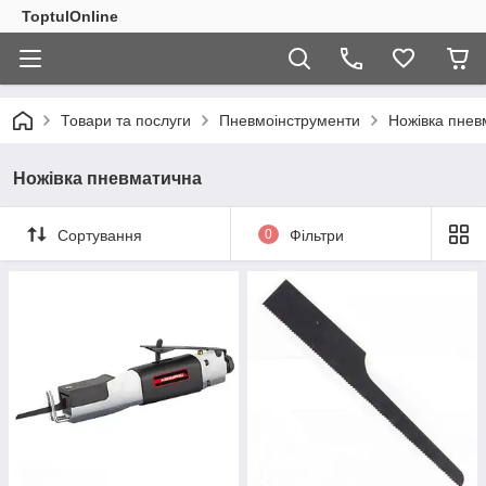
ToptulOnline
Товари та послуги
Пневмоінструменти
Ножівка пнев
Ножівка пневматична
Сортування
0
Фільтри