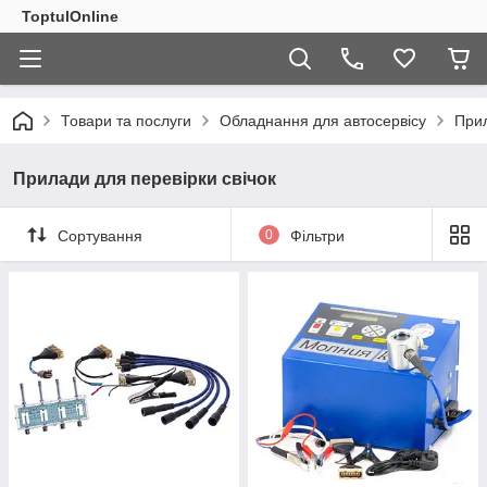
ToptulOnline
Товари та послуги
Обладнання для автосервісу
Прил
Прилади для перевірки свічок
Сортування
0
Фільтри