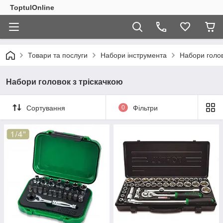
ToptulOnline
Товари та послуги
Набори інструмента
Набори голов
Набори головок з тріскачкою
Сортування
0
Фільтри