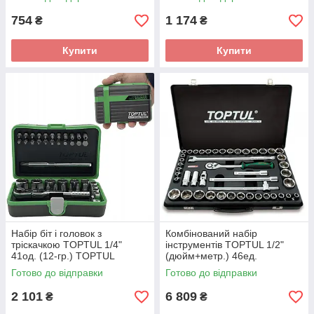
754
1 174
₴
₴
Купити
Купити
Набір біт і головок з
Комбінований набір
тріскачкою TOPTUL 1/4"
інструментів TOPTUL 1/2"
41од. (12-гр.) TOPTUL
(дюйм+метр.) 46ед.
GADW4502
GCAD4601
Готово до відправки
Готово до відправки
2 101
6 809
₴
₴