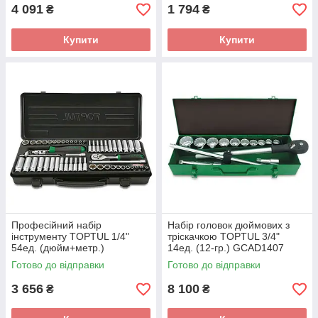
4 091
1 794
₴
₴
Купити
Купити
Професійний набір
Набір головок дюймових з
інструменту TOPTUL 1/4"
тріскачкою TOPTUL 3/4"
54ед. (дюйм+метр.)
14ед. (12-гр.) GCAD1407
GBA54400
Готово до відправки
Готово до відправки
3 656
8 100
₴
₴