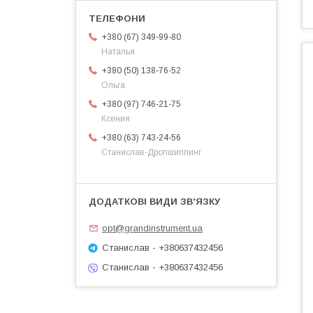
+380 (67) 349-99-80
Наталья
+380 (50) 138-76-52
Ольга
+380 (97) 746-21-75
Ксения
+380 (63) 743-24-56
Станислав-Дропшиппинг
opt@grandinstrument.ua
Станислав - +380637432456
Станислав - +380637432456