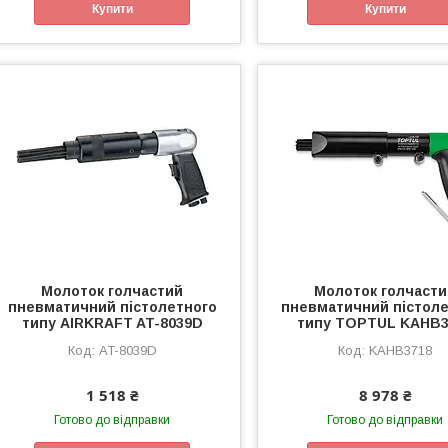
Купити
Купити
Молоток голчастий
Молоток голчаст
пневматичний пістолетного
пневматичний пістол
типу AIRKRAFT AT-8039D
типу TOPTUL KAHB3
AT-8039D
KAHB3718
1 518 ₴
8 978 ₴
Готово до відправки
Готово до відправки