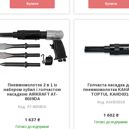
Купити
Купити
Пневмомолоток 2 в 1 із
Голчаста насадка 
набором зубил і голчастою
пневмомолотка KAHA
насадкою AIRKRAFT AT-
TOPTUL KAHD031
8039DA
KAHD0318
AT-8039DA
1 602 ₴
1 637 ₴
Готово до відправки
Готово до відправки