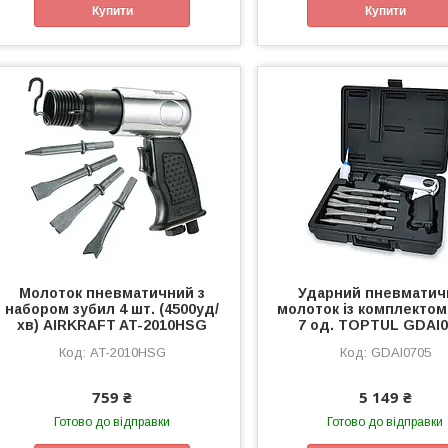
Купити
Купити
Молоток пневматичний з
Ударний пневматич
набором зубил 4 шт. (4500уд/
молоток із комплектом
хв) AIRKRAFT AT-2010HSG
7 од. TOPTUL GDAI0
AT-2010HSG
GDAI0705
759 ₴
5 149 ₴
Готово до відправки
Готово до відправки