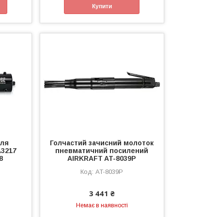
Купити
для
Голчастий зачисний молоток
3217
пневматичний посилений
8
AIRKRAFT AT-8039P
AT-8039P
3 441 ₴
Немає в наявності