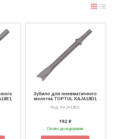
чного
Зубило для пневматичного
A18E1
молотка TOPTUL KAJA18D1
KAJA18D1
192 ₴
Готово до відправки