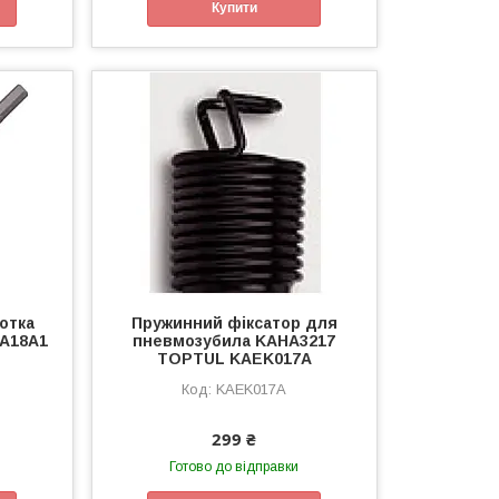
Купити
отка
Пружинний фіксатор для
A18A1
пневмозубила KAHA3217
TOPTUL KAEK017A
KAEK017A
299 ₴
Готово до відправки