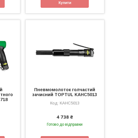
Купити
ий
Пневмомолоток голчастий
етного
зачисний TOPTUL KAHC5013
718
KAHC5013
4 738 ₴
Готово до відправки