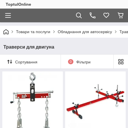
ToptulOnline
Товари та послуги
Обладнання для автосервісу
Трав
Траверси для двигуна
Сортування
0
Фільтри