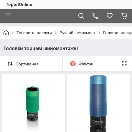
ToptulOnline
Товари та послуги
Ручний інструмент
Головки, насад
Головки торцеві шиномонтажні
Сортування
0
Фільтри