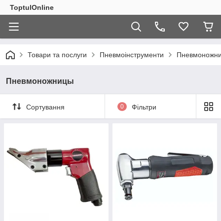
ToptulOnline
Товари та послуги
Пневмоінструменти
Пневмоножн
Пневмоножницы
Сортування
0
Фільтри