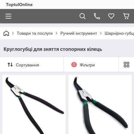
ToptulOnline
Товари та послуги
Ручний інструмент
Шарнірно-губц
Круглогубці для зняття стопорних кілець
Сортування
0
Фільтри