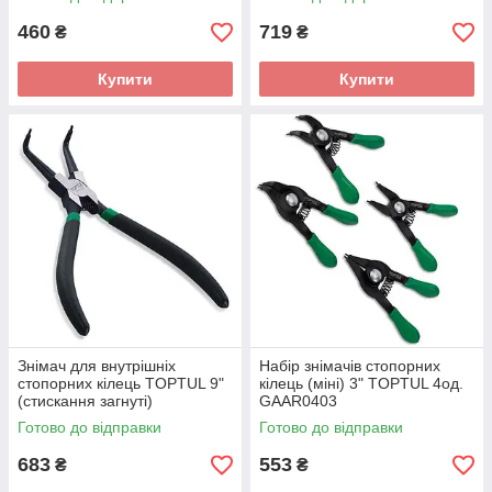
460
719
₴
₴
Купити
Купити
Знімач для внутрішніх
Набір знімачів стопорних
стопорних кілець TOPTUL 9"
кілець (міні) 3" TOPTUL 4од.
(стискання загнуті)
GAAR0403
DCAC1209
Готово до відправки
Готово до відправки
683
553
₴
₴