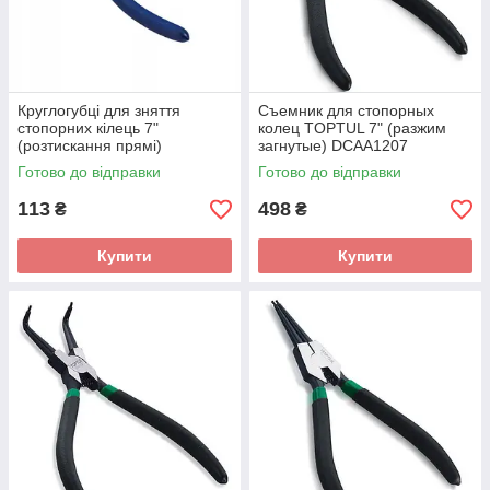
Круглогубці для зняття
Съемник для стопорных
стопорних кілець 7"
колец TOPTUL 7" (разжим
(розтискання прямі)
загнутые) DCAA1207
СТАНДАРТ CPES0107
Готово до відправки
Готово до відправки
113
498
₴
₴
Купити
Купити