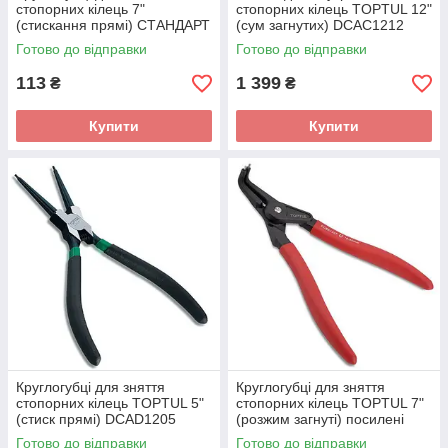
стопорних кілець 7"
стопорних кілець TOPTUL 12"
(стискання прямі) СТАНДАРТ
(сум загнутих) DCAC1212
CPIS0107
Готово до відправки
Готово до відправки
113
1 399
₴
₴
Купити
Купити
Круглогубці для зняття
Круглогубці для зняття
стопорних кілець TOPTUL 5"
стопорних кілець TOPTUL 7"
(стиск прямі) DCAD1205
(розжим загнуті) посилені
DCBA1307
Готово до відправки
Готово до відправки