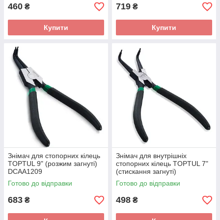
460
719
₴
₴
Купити
Купити
Знімач для стопорних кілець
Знімач для внутрішніх
TOPTUL 9" (розжим загнуті)
стопорних кілець TOPTUL 7"
DCAA1209
(стискання загнуті)
DCAC1207
Готово до відправки
Готово до відправки
683
498
₴
₴