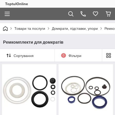
ToptulOnline
Товари та послуги
Домкрати, підставки, упори
Ремко
Ремкомплекти для домкратів
Сортування
0
Фільтри