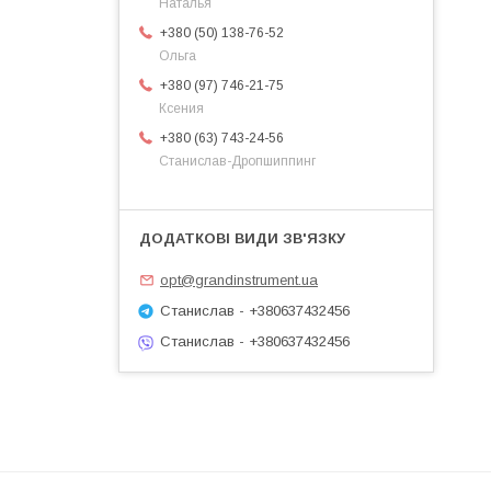
Наталья
+380 (50) 138-76-52
Ольга
+380 (97) 746-21-75
Ксения
+380 (63) 743-24-56
Станислав-Дропшиппинг
opt@grandinstrument.ua
Станислав - +380637432456
Станислав - +380637432456