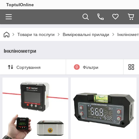
ToptulOnline
Товари та послуги
Вимірювальні прилади
Інклінoмe
Інклінoмeтpи
Сортування
0
Фільтри