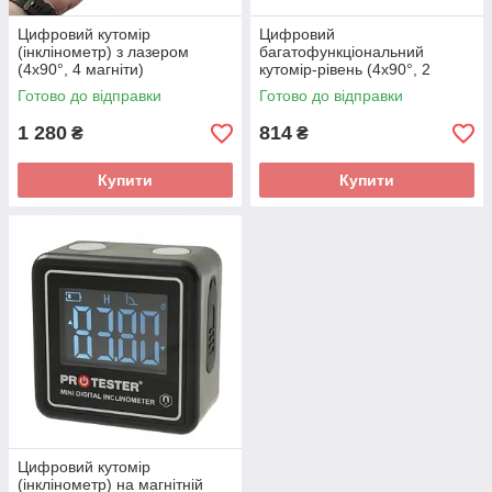
Цифровий кутомір
Цифровий
(інклінометр) з лазером
багатофункціональний
(4х90°, 4 магніти)
кутомір-рівень (4х90°, 2
PROTESTER 5341-90
магніти) PROTESTER 5346
Готово до відправки
Готово до відправки
1 280
814
₴
₴
Купити
Купити
Цифровий кутомір
(інклінометр) на магнітній